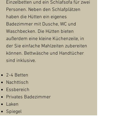
Einzelbetten und ein Schlafsofa für zwei
Personen. Neben den Schlafplätzen
haben die Hütten ein eigenes
Badezimmer mit Dusche, WC und
Waschbecken. Die Hütten bieten
außerdem eine kleine Küchenzeile, in
der Sie einfache Mahlzeiten zubereiten
können. Bettwäsche und Handtücher
sind inklusive.
2-4 Betten
Nachttisch
Essbereich
Privates Badezimmer
Laken
Spiegel
Kleiderschrank
Kochnische
Kühlschrank