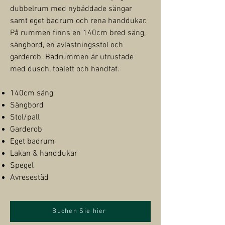
dubbelrum med nybäddade sängar
samt eget badrum och rena handdukar.
På rummen finns en 140cm bred säng,
sängbord, en avlastningsstol och
garderob. Badrummen är utrustade
med dusch, toalett och handfat.
140cm säng
Sängbord
Stol/pall
Garderob
Eget badrum
Lakan & handdukar
Spegel
Avresestäd
Buchen Sie hier