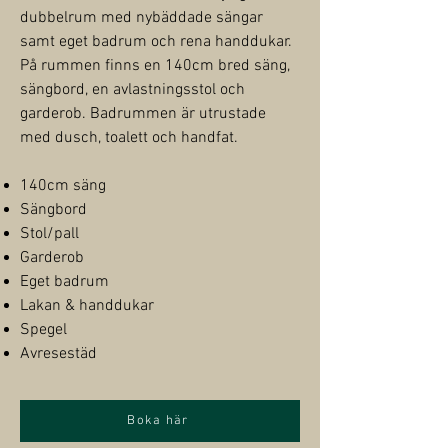
dubbelrum med nybäddade sängar
samt eget badrum och rena handdukar.
På rummen finns en 140cm bred säng,
sängbord, en avlastningsstol och
garderob. Badrummen är utrustade
med dusch, toalett och handfat.
140cm säng
Sängbord
Stol/pall
Garderob
Eget badrum
Lakan & handdukar
Spegel
Avresestäd
Boka här