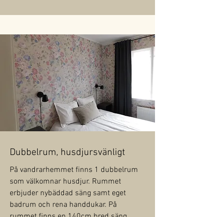
Dubbelrum, husdjursvänligt
På vandrarhemmet finns 1 dubbelrum
som välkomnar husdjur. Rummet
erbjuder nybäddad säng samt eget
badrum och rena handdukar. På
rummet finns en 140cm bred säng,