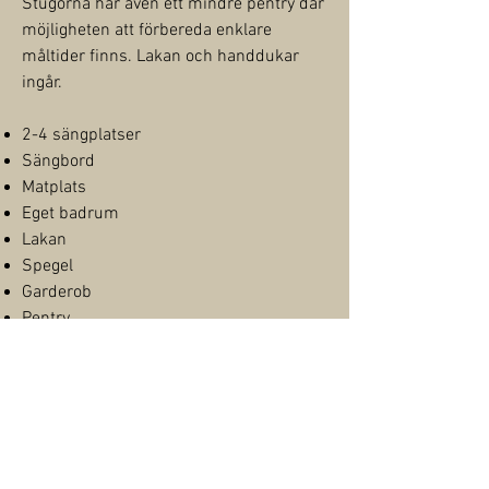
Stugorna har även ett mindre pentry där
möjligheten att förbereda enklare
måltider finns. Lakan och handdukar
ingår.
2-4 sängplatser
Sängbord
Matplats
Eget badrum
Lakan
Spegel
Garderob
Pentry
Kylskåp
Tv-skärm
Avresestäd
Boka här